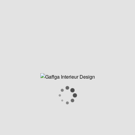
Über uns
Gaffga Interieur Design GmbH
Theaterstraße 2A, 69117 Heidelberg
+49 (0) 160 97210595